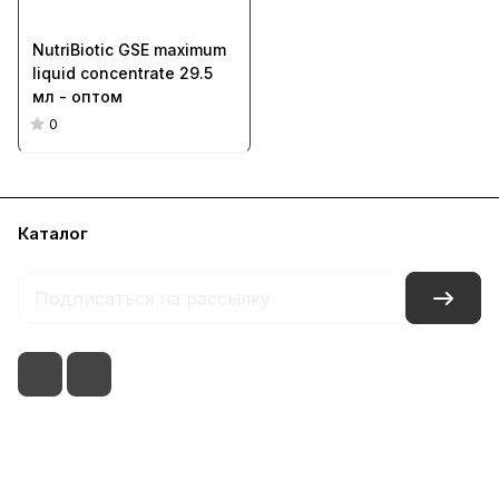
NutriBiotic GSE maximum
liquid concentrate 29.5
мл - оптом
0
Каталог
Условия оплаты
Условия доставки
Контакты
8(495)021-51-71
г. Москва, ул. голубинская